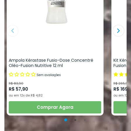
Ampola Kérastase Fusio-Dose Concentré
Kit Kéra
Oléo-Fusion Nutritive 12 ml
Fusion N
Sem avaliações
R$ 83,90
R$ 265,90
R$ 57,90
R$ 169,
ou em 12x de R$ 4,82
ou em 12x 
Comprar Agora