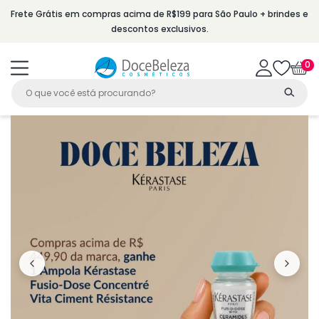
ar Para O Conteúdo
Frete Grátis em compras acima de R$199 para São Paulo + brindes e
descontos exclusivos.
0
0
itens