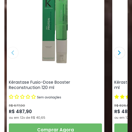
Kérastase Fusio-Dose Booster
Kérastas
Reconstruction 120 ml
ml
Sem avaliações
R$ 677,90
R$ 826,90
R$ 487,90
R$ 487
ou em 12x de R$ 40,65
ou em 12x 
Comprar Agora