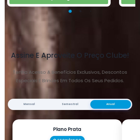
Ver Tudo
Assine E Aproveite O Preço Clube!
Tenha Acesso A Benefícios Exclusivos, Descontos
Especiais E Brindes Em Todos Os Seus Pedidos.
Mensal
Semestral
Anual
Plano Prata