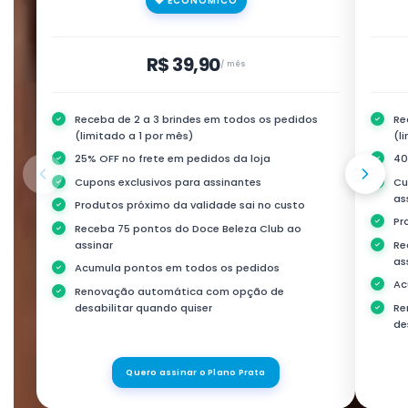
💎 ECONÔMICO
R$ 39,90
/ mês
Receba de 2 a 3 brindes em todos os pedidos
Re
✓
✓
(limitado a 1 por mês)
(l
25% OFF no frete em pedidos da loja
40
✓
✓
Cupons exclusivos para assinantes
Cu
✓
✓
as
Produtos próximo da validade sai no custo
✓
Pr
✓
Receba 75 pontos do Doce Beleza Club ao
✓
assinar
Re
✓
as
Acumula pontos em todos os pedidos
✓
Ac
✓
Renovação automática com opção de
✓
desabilitar quando quiser
Re
✓
de
Quero assinar o Plano Prata