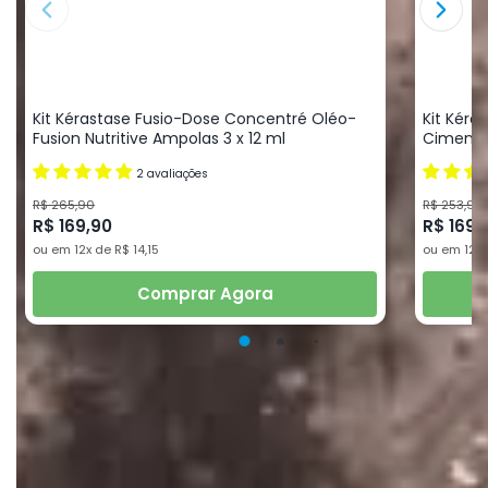
Kit Kérastase Fusio-Dose Concentré Oléo-
Kit Kéra
Fusion Nutritive Ampolas 3 x 12 ml
Ciment R
2 avaliações
R$ 265,90
R$ 253,90
R$ 169,90
R$ 169,
ou em 12x de R$ 14,15
ou em 12x 
Comprar Agora
Ver Tudo