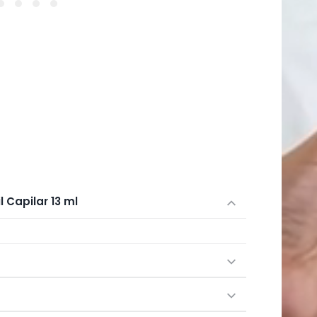
2
13
na
ml
janela
modal
 Capilar 13 ml