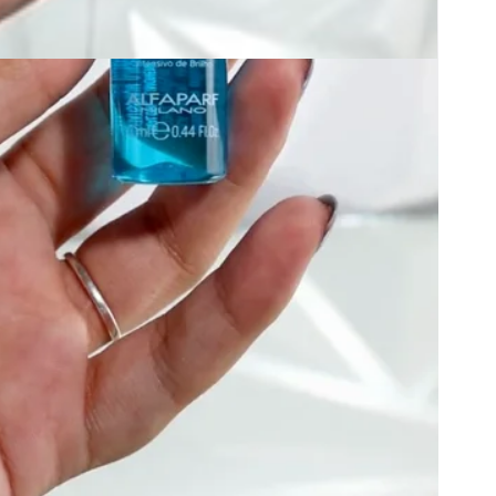
tilhar
rada disponível em
de quarta a sexta das 11h às
malmente pronto em 24 horas
as informações da loja
-27%