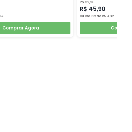
R$ 62,90
R$ 45,90
,14
ou em 12x de R$ 3,82
Comprar Agora
Comprar