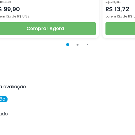
 169,90
R$ 20,90
$ 99,90
R$ 13,72
em 12x de R$ 8,32
ou em 12x de R$ 1
Comprar Agora
a avaliação
ção
ado