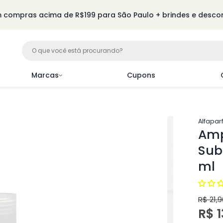
m compras acima de R$199 para São Paulo + brindes e descon
Marcas
Cupons
Alfapar
Amp
Subl
ml
R$ 21,9
Pre
Pre
R$ 1
nor
pro