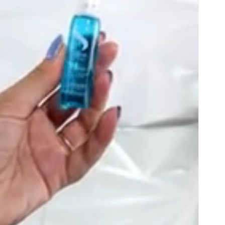
13
ml