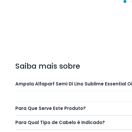
1
na
janela
modal
Saiba mais sobre
Ampola Alfaparf Semi Di Lino Sublime Essential Oil
Para Que Serve Este Produto?
Para Qual Tipo de Cabelo é Indicado?