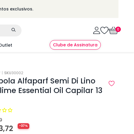
tos exclusivos.
0
0
itens
Clube de Assinatura
Outlet
f
|
SKU
30002
ola Alfaparf Semi Di Lino
ime Essential Oil Capilar 13
0
ço
ço
3,72
-37%
mal
mocional