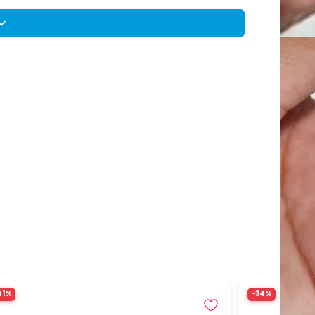
Compar
Reti
17hs
Nor
Ver 
41%
-34%