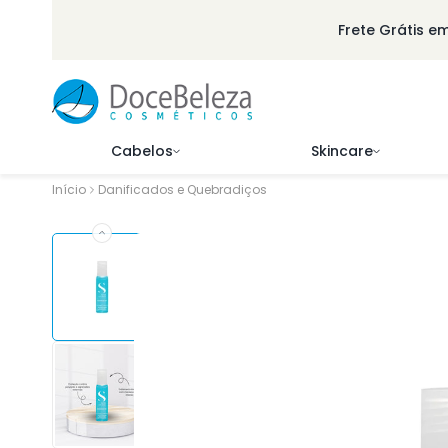
ar Para O Conteúdo
Frete Grátis e
Cabelos
Skincare
Início
Danificados e Quebradiços
Pular Para As Informações Do Produto