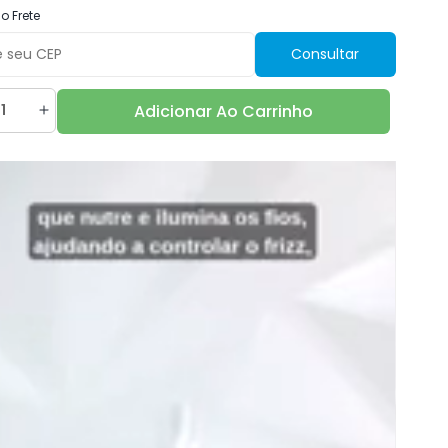
o Frete
Consultar
Adicionar Ao Carrinho
nuir
Aumentar
a
ntidade
quantidade
de
ola
Ampola
parf
Alfaparf
i
Semi
Di
Lino
lime
Sublime
ntial
Essential
Oil
lar
Capilar