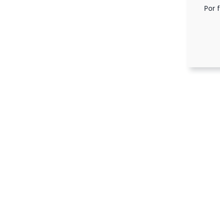
Por 
adastre-se para receber novidades e promoções exclusiva
EU Q