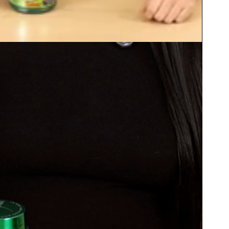
tilhar
rada disponível em
de quarta a sexta das 11h às
malmente pronto em 24 horas
as informações da loja
-32%