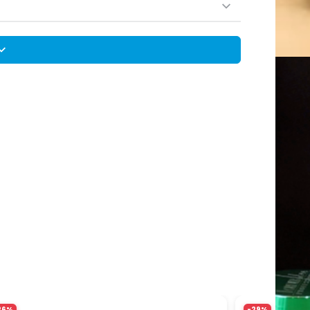
Compar
Reti
17hs
Nor
Ver 
26%
-29%