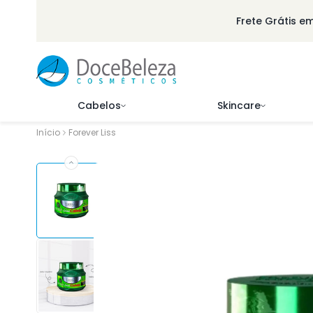
ar Para O Conteúdo
Frete Grátis e
Cabelos
Skincare
Início
Forever Liss
Pular Para As Informações Do Produto