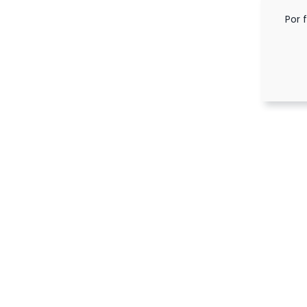
Por 
adastre-se para receber novidades e promoções exclusiva