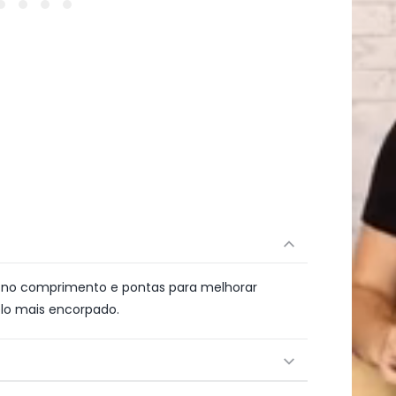
2
na
janela
modal
 no comprimento e pontas para melhorar
elo mais encorpado.