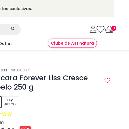
tos exclusivos.
0
0
itens
Clube de Assinatura
Outlet
Liss
|
SKU
500671
cara Forever Liss Cresce
elo 250 g
1 Kg
40% OFF
90
ço
ço
-27%