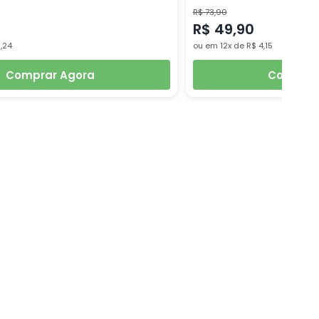
R$ 73,90
R$ 49,90
3,24
ou em 12x de R$ 4,15
Comprar Agora
Comprar