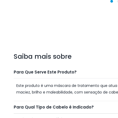
1
na
janela
modal
Saiba mais sobre
Para Que Serve Este Produto?
Este produto é uma máscara de tratamento que atua
maciez, brilho e maleabilidade, com sensação de cab
Para Qual Tipo de Cabelo é Indicado?