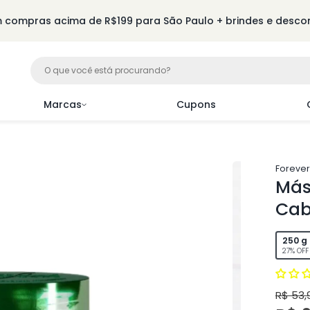
m compras acima de R$199 para São Paulo + brindes e descon
Marcas
Cupons
Forever 
Más
Cab
250 g
27% OFF
R$ 53,
Pre
Pre